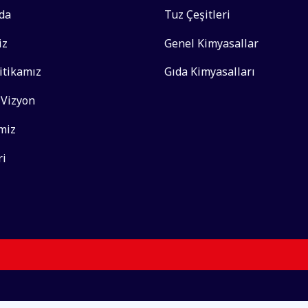
da
Tuz Çeşitleri
iz
Genel Kimyasallar
litikamız
Gıda Kimyasalları
 Vizyon
miz
ri