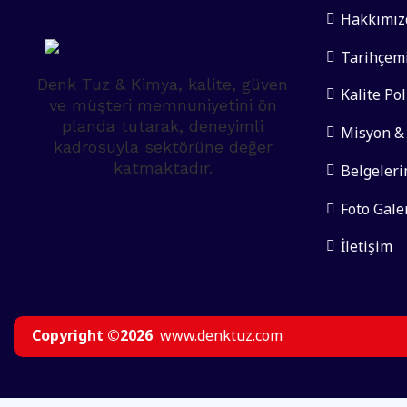
Hakkımız
Tarihçem
Denk Tuz & Kimya, kalite, güven
Kalite Po
ve müşteri memnuniyetini ön
planda tutarak, deneyimli
Misyon &
kadrosuyla sektörüne değer
katmaktadır.
Belgeleri
Foto Gale
İletişim
Copyright ©2026
www.denktuz.com