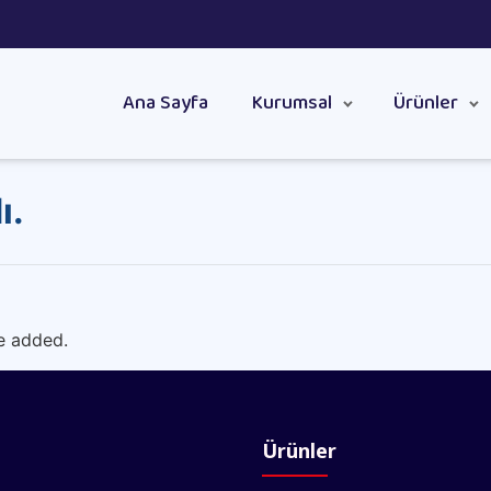
Ana Sayfa
Kurumsal
Ürünler
ı.
e added.
Ürünler